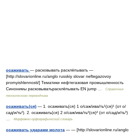
осаживать
— расковывать расклёпывать —
[http://slovarionline.ru/anglo russkiy slovar neftegazovoy
promyishlennosti/] Тематики нефтегазовая промышленность
Синонимы расковыватьрасклёпывать EN jump …
Справочник
технического переводчика
осаживать(ся)
— 1. осаживать(ся) 1 о/саж/ива/ть¹(ся)¹ (от о/
сад/и/ть²). 2. осаживать(ся) 2 о/саж/ива/ть²(ся)² (от о/сад/и/ть³)
…
Морфемно-орфографический словарь
осаживать ударами молота
— — [http://slovarionline.ru/anglo