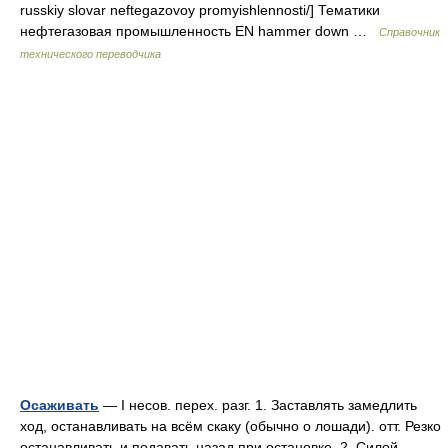
russkiy slovar neftegazovoy promyishlennosti/] Тематики
нефтегазовая промышленность EN hammer down …
Справочник
технического переводчика
Осаживать
— I несов. перех. разг. 1. Заставлять замедлить
ход, останавливать на всём скаку (обычно о лошади). отт. Резко
останавливать и подавать назад при остановке. 2. Силой