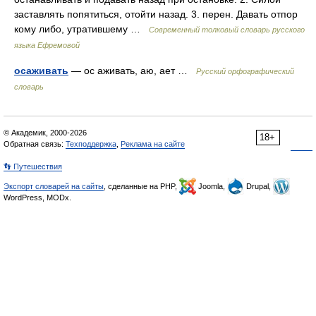
заставлять попятиться, отойти назад. 3. перен. Давать отпор
кому либо, утратившему …
Современный толковый словарь русского
языка Ефремовой
осаживать
— ос аживать, аю, ает …
Русский орфографический
словарь
© Академик, 2000-2026
18+
Обратная связь:
Техподдержка
,
Реклама на сайте
👣 Путешествия
Экспорт словарей на сайты
, сделанные на PHP,
Joomla,
Drupal,
WordPress, MODx.