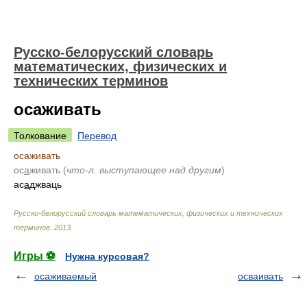
Русско-белорусский словарь
математических, физических и
технических терминов
осаживать
Толкование
Перевод
осаживать
ос
а
живать (
что-л. выступающее над другим
)
ас
а
джваць
Русско-белорусский словарь математических, физических и технических
терминов
.
2013
.
Игры ⚽
Нужна курсовая?
осаживаемый
осваивать